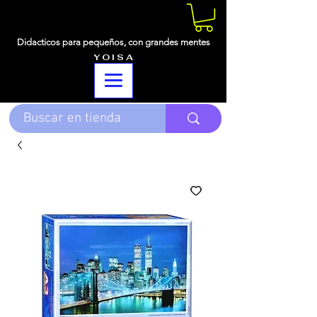
Didacticos para pequeños,
con grandes mentes
Y O I S A