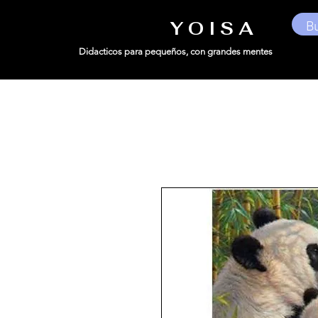
Y O I S A
Didacticos para pequeños,
con grandes mentes