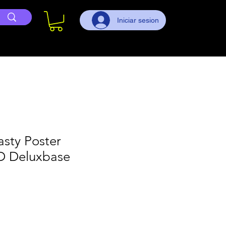
Iniciar sesion
sty Poster
3D Deluxbase
ecio
e
erta