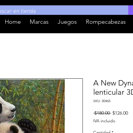
Home
Marcas
Juegos
Rompecabezas
A New Dyna
lenticular 
SKU: 30465
Precio
Pr
 $180.00 
$126.00
d
IVA incluido
of
Cantidad
*