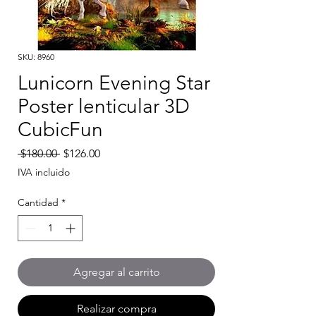
SKU: 8960
Lunicorn Evening Star
Poster lenticular 3D
CubicFun
Precio
Precio
 $180.00 
$126.00
de
IVA incluido
oferta
Cantidad
*
Agregar al carrito
Realizar compra