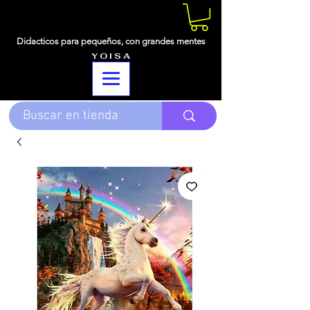
Didacticos para pequeños,
con grandes mentes
Y O I S A