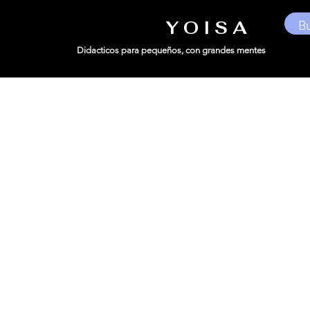
Y O I S A
Didacticos para pequeños,
con grandes mentes