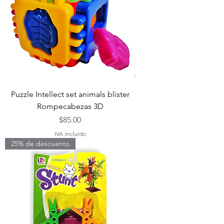
Puzzle Intellect set animals blister
Rompecabezas 3D
Precio
$85.00
IVA incluido
25% de descuento