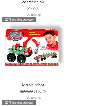
construcción
Precio
$179.00
IVA incluido
25% de descuento
Marble robot
Precio
Precio de oferta
$209.00
$156.75
IVA incluido
25% de descuento