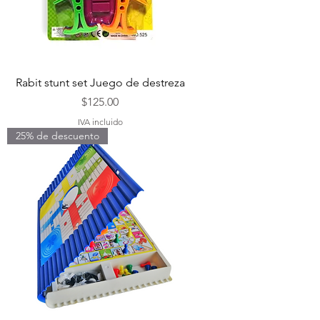
Rabit stunt set Juego de destreza
Precio
$125.00
IVA incluido
25% de descuento