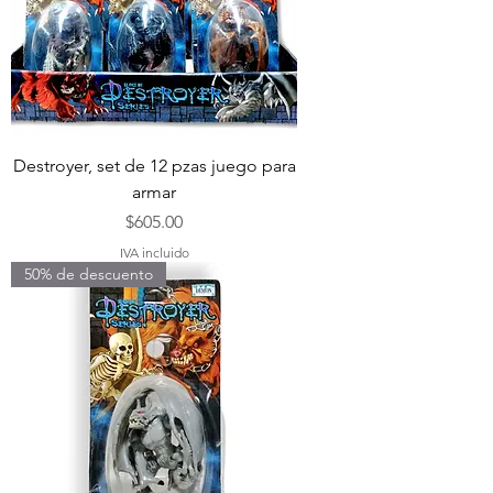
Destroyer, set de 12 pzas juego para
armar
Precio
$605.00
IVA incluido
50% de descuento