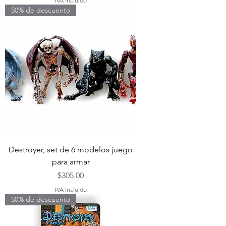
IVA incluido
50% de descuento
Destroyer, set de 6 modelos juego
para armar
Precio
$305.00
IVA incluido
50% de descuento