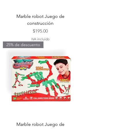
Marble robot Juego de
construcción
Precio
$195.00
IVA incluido
25% de descuento
Marble robot Juego de