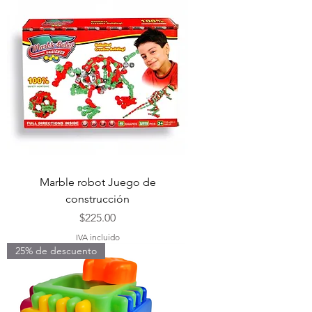
Marble robot Juego de
construcción
Precio
$225.00
IVA incluido
25% de descuento