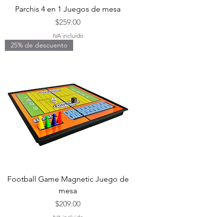
Parchis 4 en 1 Juegos de mesa
Precio
$259.00
IVA incluido
25% de descuento
Football Game Magnetic Juego de
mesa
Precio
$209.00