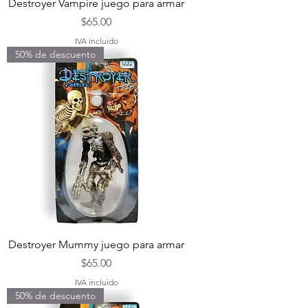
Destroyer Vampire juego para armar
Precio
$65.00
IVA incluido
50% de descuento
Destroyer Mummy juego para armar
Precio
$65.00
IVA incluido
50% de descuento