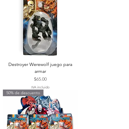
Destroyer Werewolf juego para
armar
Precio
$65.00
IVA incluido
50% de descuento