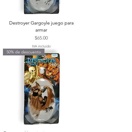
Destroyer Gargoyle juego para
armar
Precio
$65.00
IVA incluido
50% de descuento