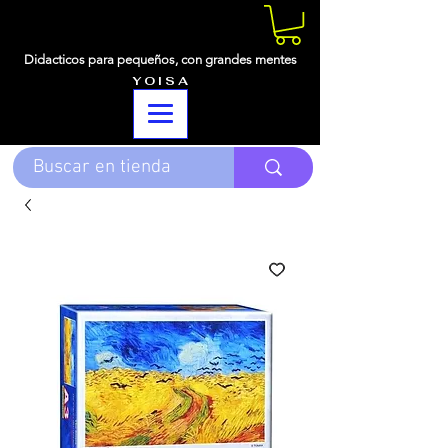
Didacticos para pequeños,
con grandes mentes
Y O I S A