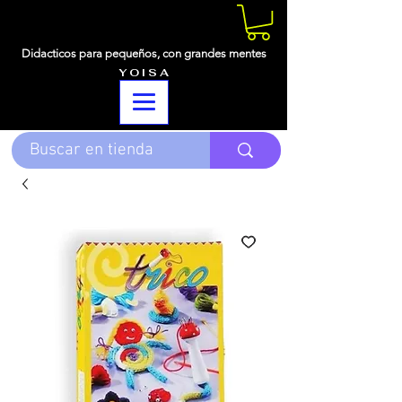
Didacticos para pequeños,
con grandes mentes
Y O I S A