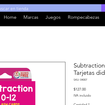
Home
Marcas
Juegos
Rompecabezas
Subtraction
Tarjetas di
SKU: 04007
Precio
$127.00
IVA incluido
Cantidad
*