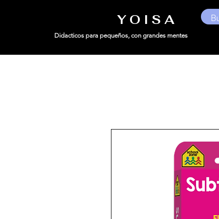
Y O I S A
Didacticos para pequeños,
con grandes mentes