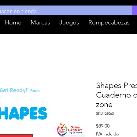
Home
Marcas
Juegos
Rompecabezas
Shapes Pre
Cuaderno d
zone
SKU: 02063
Precio
$89.00
IVA incluido