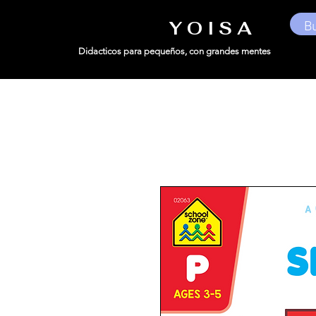
Y O I S A
Didacticos para pequeños,
con grandes mentes