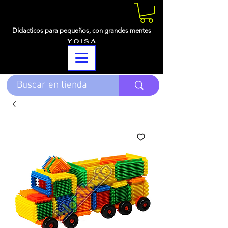
Didacticos para pequeños,
con grandes mentes
Y O I S A