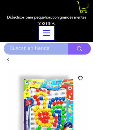
Didacticos para pequeños,
con grandes mentes
Y O I S A