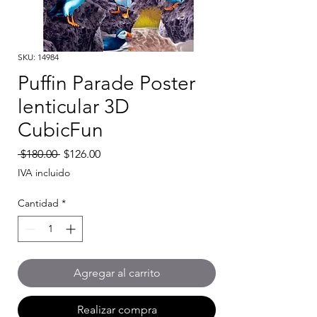
SKU: 14984
Puffin Parade Poster
lenticular 3D
CubicFun
Precio
Precio
 $180.00 
$126.00
de
IVA incluido
oferta
Cantidad
*
Agregar al carrito
Realizar compra