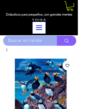
Didacticos para pequeños,
con grandes mentes
Y O I S A