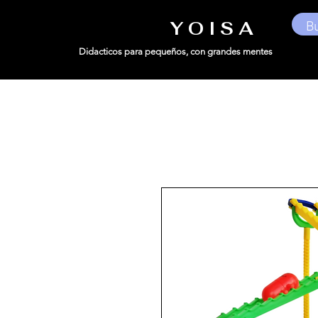
Y O I S A
Didacticos para pequeños,
con grandes mentes