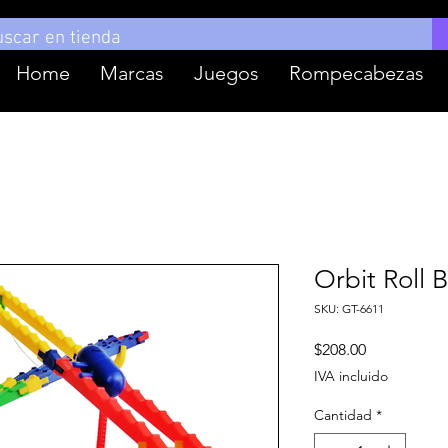
Home
Marcas
Juegos
Rompecabezas
Orbit Roll
SKU: GT-6611
Precio
$208.00
IVA incluido
Cantidad
*