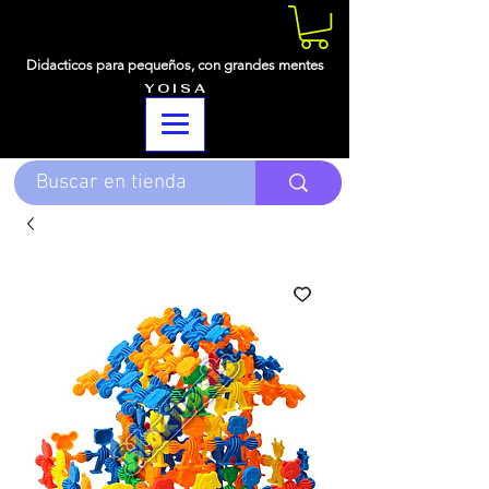
Didacticos para pequeños,
con grandes mentes
Y O I S A