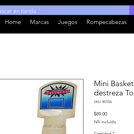
Home
Marcas
Juegos
Rompecabezas
Mini Basket
destreza T
SKU: 8010A
Precio
$89.00
IVA incluido
Cantidad
*