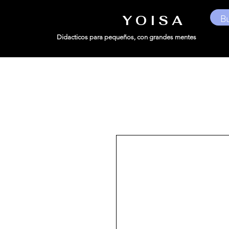
Y O I S A
Didacticos para pequeños,
con grandes mentes