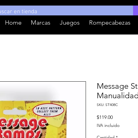
Home
Marcas
Juegos
Rompecabezas
Message St
Manualidad
SKU: ST408C
Precio
$119.00
IVA incluido
Cantidad
*