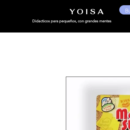
Y O I S A
Didacticos para pequeños,
con grandes mentes