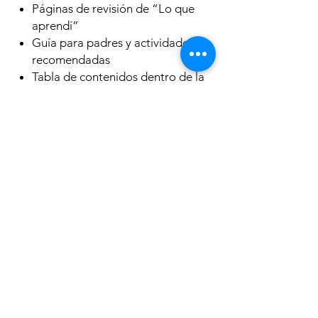
Páginas de revisión de “Lo que
aprendí”
Guía para padres y actividades
recomendadas
Tabla de contenidos dentro de la
portada
Página de premios por un trabajo
bien hecho
¡Diversión lúdica, identificable y de
desarrollo de habilidades!
Contenido: 64 páginas
Tamaño: 7.75" x 10.875"
Edades 5-7
Los más
vendidos