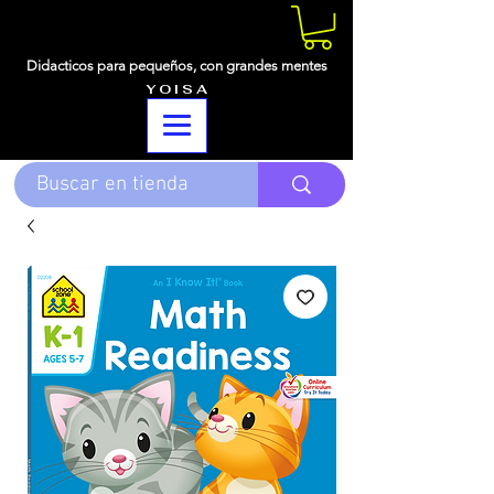
Didacticos para pequeños,
con grandes mentes
Y O I S A