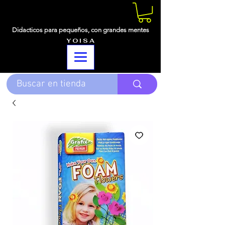
Didacticos para pequeños,
con grandes mentes
Y O I S A