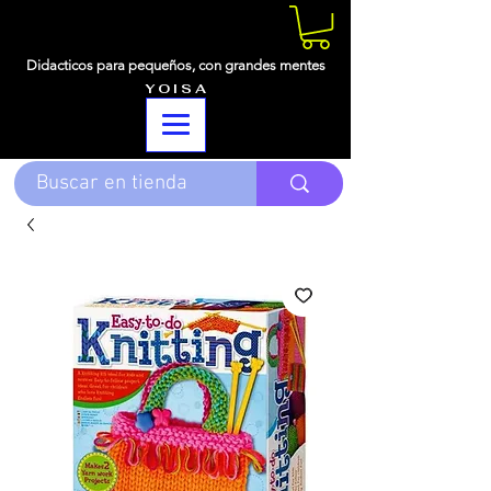
Didacticos para pequeños,
con grandes mentes
Y O I S A