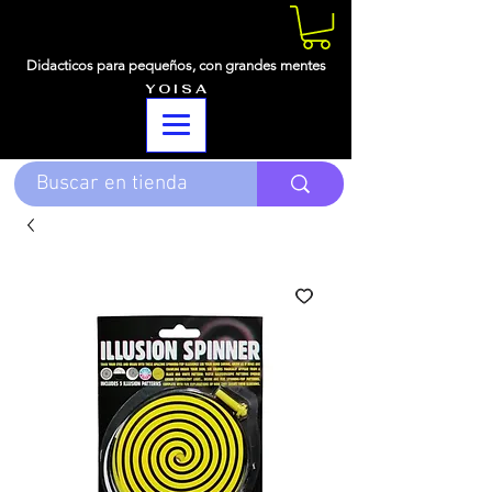
Didacticos para pequeños,
con grandes mentes
Y O I S A