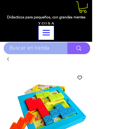
Didacticos para pequeños,
con grandes mentes
Y O I S A