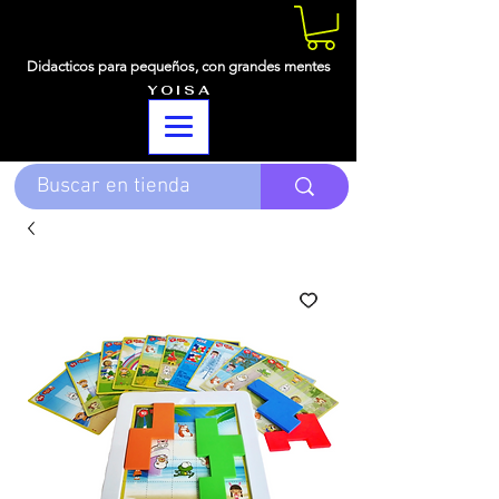
Didacticos para pequeños,
con grandes mentes
Y O I S A