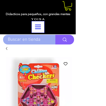
Didacticos para pequeños,
con grandes mentes
Y O I S A