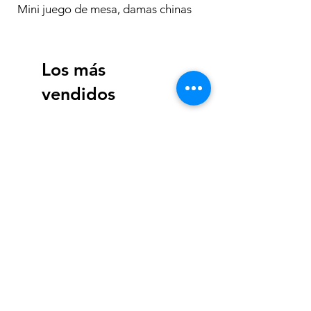
Mini juego de mesa, damas chinas
Los más
vendidos
Tyrannosaurus Rex Dig a
The Last Judgement, Bu