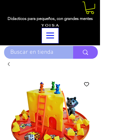
Didacticos para pequeños,
con grandes mentes
Y O I S A