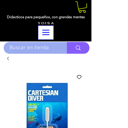
Didacticos para pequeños,
con grandes mentes
Y O I S A