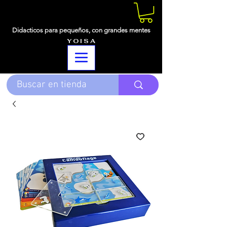
Didacticos para pequeños,
con grandes mentes
Y O I S A