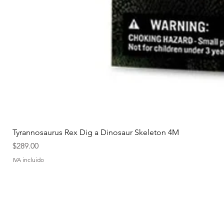
Tyrannosaurus Rex Dig a Dinosaur Skeleton 4M
Precio
$289.00
IVA incluido