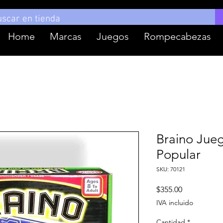
Home
Marcas
Juegos
Rompecabezas
Braino Jue
Popular
SKU: 70121
Precio
$355.00
IVA incluido
Cantidad
*