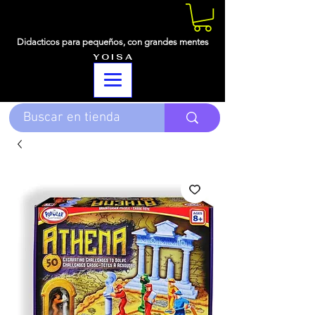
Didacticos para pequeños,
con grandes mentes
Y O I S A