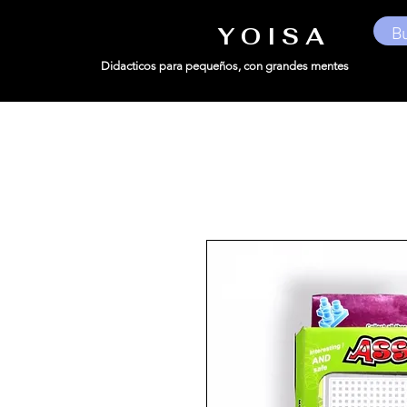
Y O I S A
Didacticos para pequeños,
con grandes mentes