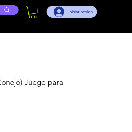
Iniciar sesion
Conejo) Juego para
io
ta