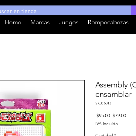
Home
Marcas
Juegos
Rompecabezas
Assembly (
ensamblar
SKU: 6013
Precio
Prec
 $95.00 
$79.00
de
IVA incluido
ofer
Cantidad
*