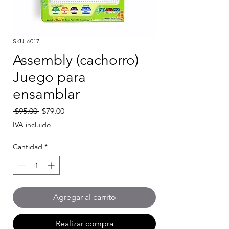
SKU: 6017
Assembly (cachorro)
Juego para
ensamblar
Precio
Precio
 $95.00 
$79.00
de
IVA incluido
oferta
Cantidad
*
Agregar al carrito
Realizar compra