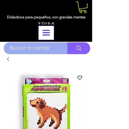
Didacticos para pequeños,
con grandes mentes
Y O I S A