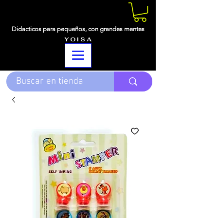
Didacticos para pequeños,
con grandes mentes
Y O I S A